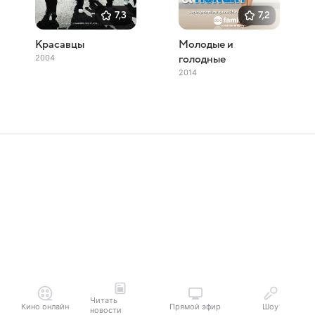
7,3
7,2
Красавцы
Молодые и
2004
голодные
2014
Читать
Кино онлайн
Прямой эфир
Шоу
новости