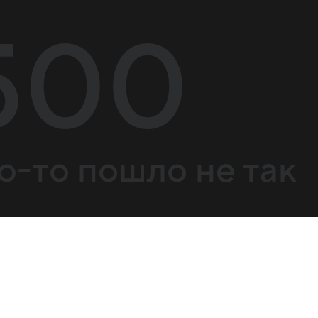
500
о-то пошло не так