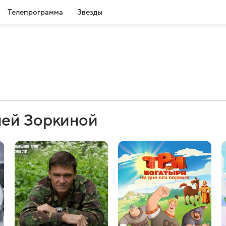
Телепрограмма
Звезды
ией Зоркиной