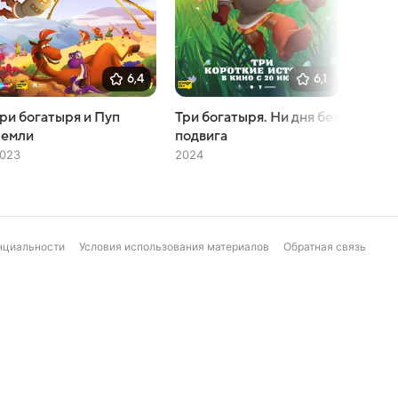
6,4
6,1
ри богатыря и Пуп
Три богатыря. Ни дня без
Ганзел
Земли
подвига
Агент
023
2024
2021
нциальности
Условия использования материалов
Обратная связь