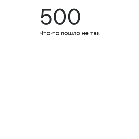
500
Что-то пошло не так