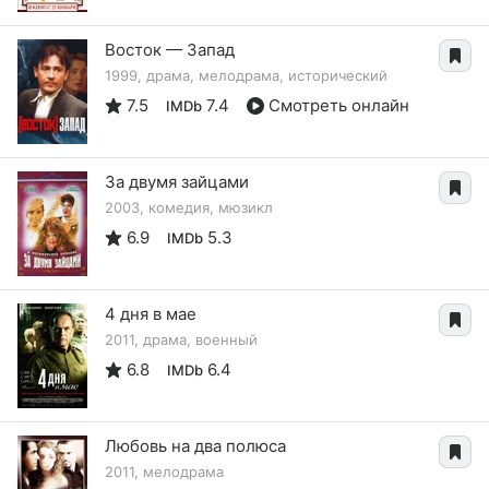
Восток — Запад
1999, драма, мелодрама, исторический
7.5
7.4
Смотреть онлайн
IMDb
За двумя зайцами
2003, комедия, мюзикл
6.9
5.3
IMDb
4 дня в мае
2011, драма, военный
6.8
6.4
IMDb
Любовь на два полюса
2011, мелодрама