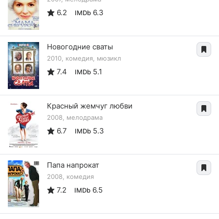
6.2
6.3
IMDb
Новогодние сваты
2010, комедия, мюзикл
7.4
5.1
IMDb
Красный жемчуг любви
2008, мелодрама
6.7
5.3
IMDb
Папа напрокат
2008, комедия
7.2
6.5
IMDb