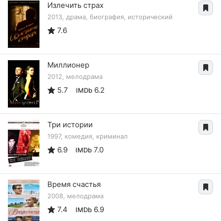
Излечить страх
2013, драма, биография, исторический
7.6
Миллионер
2012, мелодрама
5.7
6.2
IMDb
Три истории
1997, комедия, криминал
6.9
7.0
IMDb
Время счастья
2008, мелодрама
7.4
6.9
IMDb