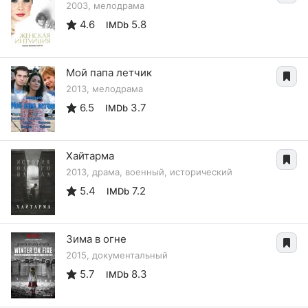
2003, мелодрама
4.6
5.8
IMDb
Мой папа летчик
2013, мелодрама
6.5
3.7
IMDb
Хайтарма
2013, драма, военный, исторический
5.4
7.2
IMDb
Зима в огне
2015, документальный
5.7
8.3
IMDb