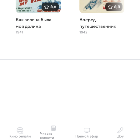
6,6
6,5
Как зелена была
Вперед,
моя долина
путешественник
1941
1942
Читать
Кино онлайн
Прямой эфир
Шоу
новости