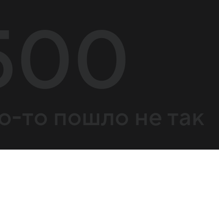
500
о-то пошло не так