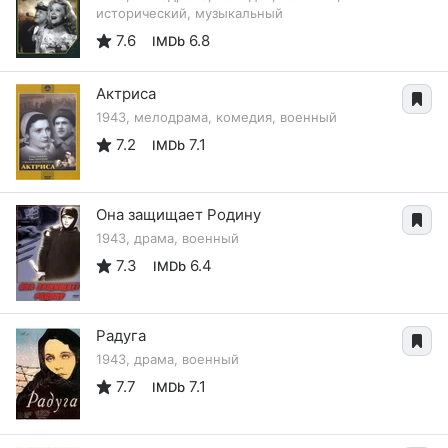
исторический, музыкальный
7.6
6.8
IMDb
Актриса
1943, мелодрама, комедия, военный
7.2
7.1
IMDb
Она защищает Родину
1943, драма, военный
7.3
6.4
IMDb
Радуга
1943, драма, военный
7.7
7.1
IMDb