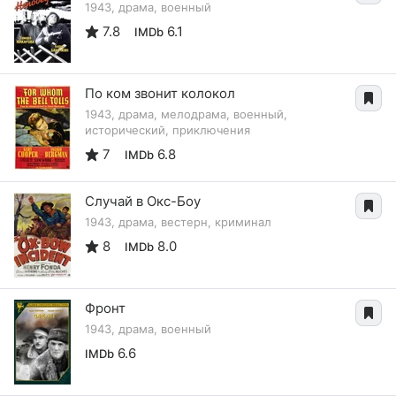
1943, драма, военный
7.8
6.1
IMDb
По ком звонит колокол
1943, драма, мелодрама, военный,
исторический, приключения
7
6.8
IMDb
Случай в Окс-Боу
1943, драма, вестерн, криминал
8
8.0
IMDb
Фронт
1943, драма, военный
6.6
IMDb