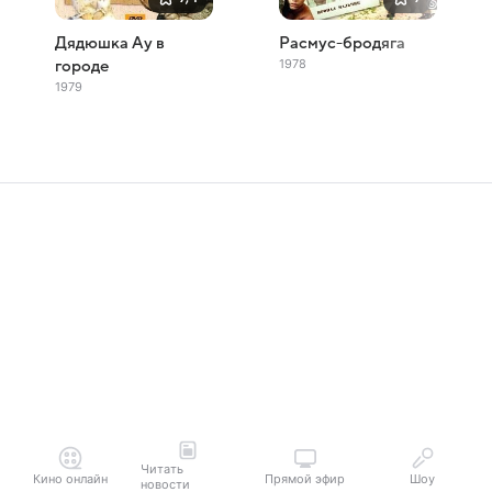
Дядюшка Ау в
Расмус-бродяга
1978
городе
1979
Читать
Кино онлайн
Прямой эфир
Шоу
новости