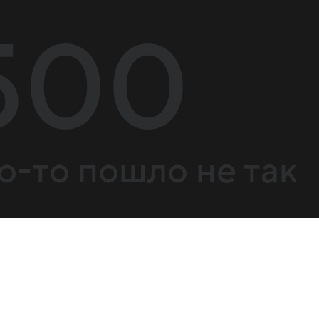
500
о-то пошло не так