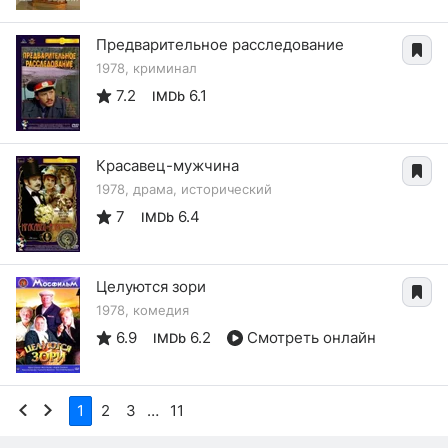
Предварительное расследование
1978, криминал
7.2
6.1
IMDb
Красавец-мужчина
1978, драма, исторический
7
6.4
IMDb
Целуются зори
1978, комедия
6.9
6.2
Смотреть онлайн
IMDb
1
2
3
…
11