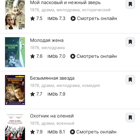
Мой ласковый и нежный зверь
1978, драма, мелодрама, исторический
7.5
7.3
Смотреть онлайн
IMDb
Молодая жена
1978, мелодрама
7.6
7.0
Смотреть онлайн
IMDb
Безымянная звезда
1978, драма, мелодрама, комедия
7.7
7.9
IMDb
Охотник на оленей
1978, драма, военный
7.9
8.1
Смотреть онлайн
IMDb