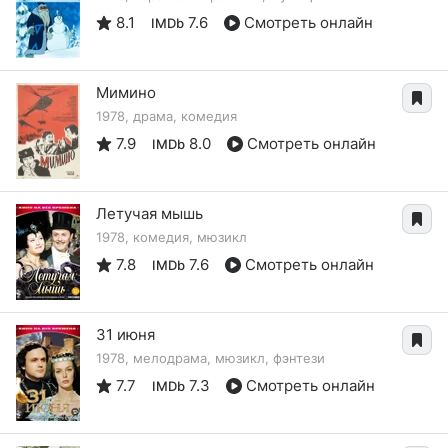
8.1
7.6
Смотреть онлайн
IMDb
Мимино
1978, драма, комедия
7.9
8.0
Смотреть онлайн
IMDb
Летучая мышь
1978, комедия, мюзикл
7.8
7.6
Смотреть онлайн
IMDb
31 июня
1978, мелодрама, мюзикл, фэнтези
7.7
7.3
Смотреть онлайн
IMDb