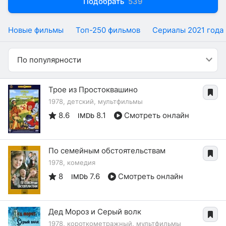
Подобрать
539
Новые фильмы
Топ-250 фильмов
Сериалы 2021 года
По популярности
Трое из Простоквашино
1978, детский, мультфильмы
8.6
8.1
Смотреть онлайн
IMDb
По семейным обстоятельствам
1978, комедия
8
7.6
Смотреть онлайн
IMDb
Дед Мороз и Серый волк
1978, короткометражный, мультфильмы