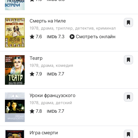
Смерть на Ниле
1978, драма, триллер, детектив, криминал
7.6
7.3
Смотреть онлайн
IMDb
Театр
1978, драма, комедия
7.9
7.7
IMDb
Уроки французского
1978, драма, детский
7.8
7.7
IMDb
Игра смерти