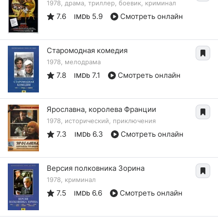
1978, драма, триллер, боевик, криминал
7.6
5.9
Смотреть онлайн
IMDb
Старомодная комедия
1978, мелодрама
7.8
7.1
Смотреть онлайн
IMDb
Ярославна, королева Франции
1978, исторический, приключения
7.3
6.3
Смотреть онлайн
IMDb
Версия полковника Зорина
1978, криминал
7.5
6.6
Смотреть онлайн
IMDb