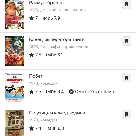
Расмус-бродяга
1978, детский, приключения
7
7.9
IMDb
Конец императора тайги
1978, биография, приключения
7.5
6.1
IMDb
Побег
1978, комедия
7.5
6.4
Смотреть онлайн
IMDb
По улицам комод водили...
1978, комедия
7.4
6.0
IMDb