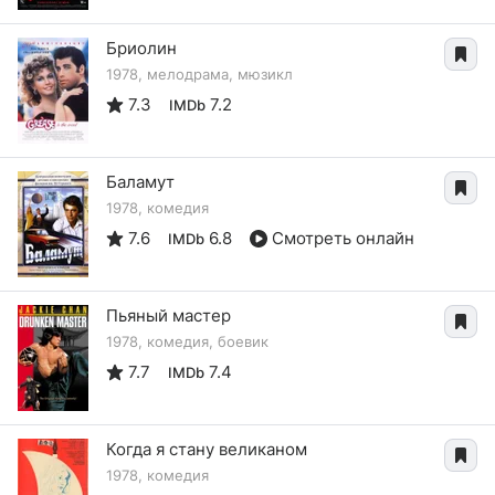
Бриолин
1978, мелодрама, мюзикл
7.3
7.2
IMDb
Баламут
1978, комедия
7.6
6.8
Смотреть онлайн
IMDb
Пьяный мастер
1978, комедия, боевик
7.7
7.4
IMDb
Когда я стану великаном
1978, комедия