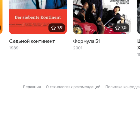
7,9
7,5
Седьмой континент
Формула 51
Ш
1989
2001
1
Редакция
О технологиях рекомендаций
Политика конфиде