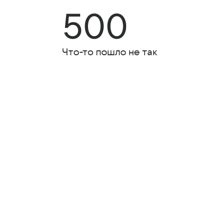
500
Что-то пошло не так