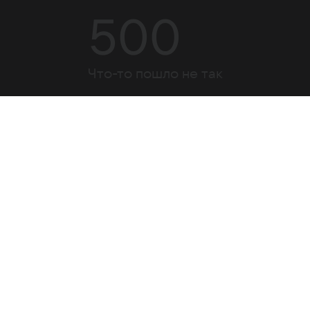
500
Что-то пошло не так