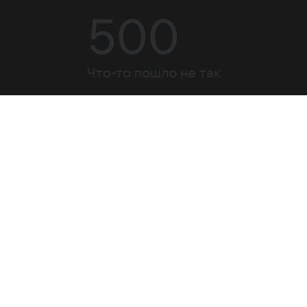
500
Что-то пошло не так