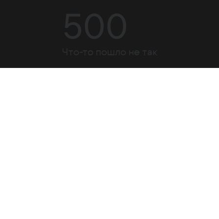
500
Что-то пошло не так