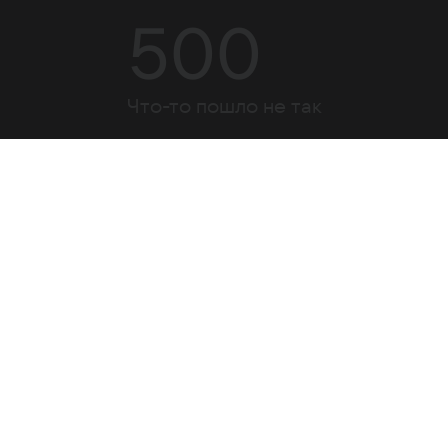
500
Что-то пошло не так