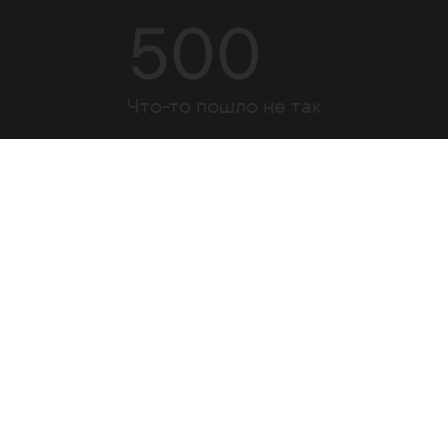
500
Что-то пошло не так