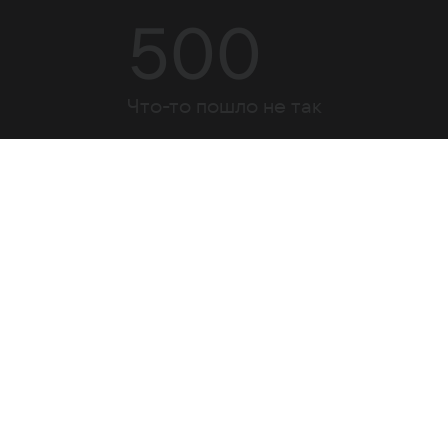
500
Что-то пошло не так