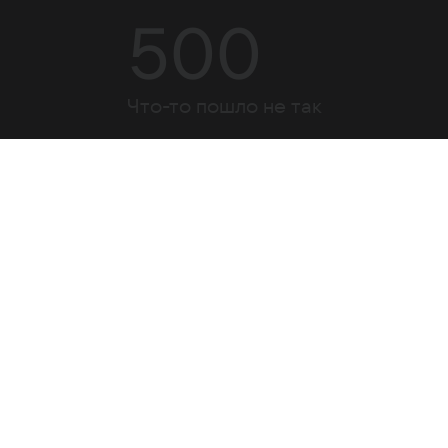
500
Что-то пошло не так