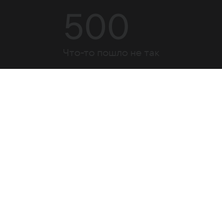
500
Что-то пошло не так