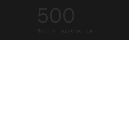
500
Что-то пошло не так