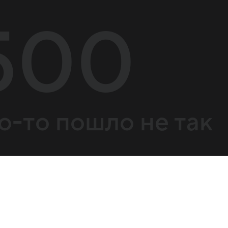
500
о-то пошло не так