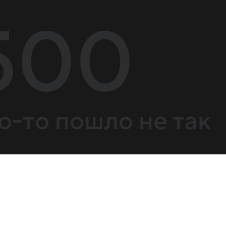
500
о-то пошло не так