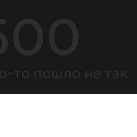
500
о-то пошло не так