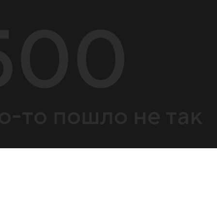
500
о-то пошло не так