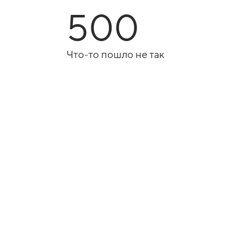
500
Что-то пошло не так