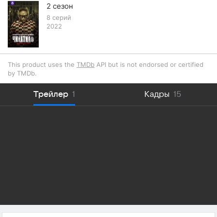
2 сезон
8 серий
2022
This product uses the
TMDb
API but is not endorsed or certified
by TMDb.
Трейлер
1
Кадры
15