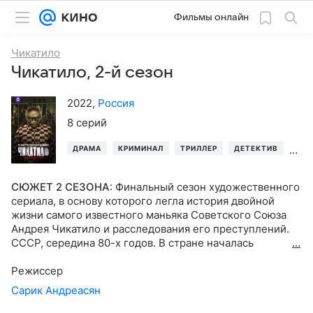
Фильмы онлайн
Чикатило
Чикатило, 2-й сезон
2022
,
Россия
8 серий
ДРАМА
КРИМИНАЛ
ТРИЛЛЕР
ДЕТЕКТИВ
БИО
СЮЖЕТ 2 СЕЗОНА
:
Финальный сезон художественного
сериала, в основу которого легла история двойной
жизни самого известного маньяка Советского Союза
Андрея Чикатило и расследования его преступлений.
СССР, середина 80-х годов. В стране началась
Перестройка, правительством заявлены перемены, но
на местах до этого еще очень далеко. Маньяк,
Режиссер
известный в народе как «Ростовский потрошитель»,
Сарик Андреасян
продолжает совершать преступления, и следственные
группы полковника Ковалева и прибывшего на смену