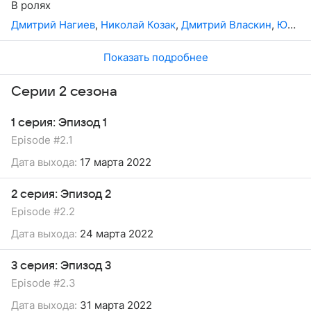
В ролях
Кесаеву полковника Брагина прикладывают все усилия,
Дмитрий Нагиев
,
Николай Козак
,
Дмитрий Власкин
,
Юлия Афанасьева
чтобы вычислить его, однако между коллегами нет
согласия и слаженности. Давнее противостояние вновь
набирает обороты.
Показать подробнее
Серии 2 сезона
1 серия: Эпизод 1
Episode #2.1
Дата выхода:
17 марта 2022
2 серия: Эпизод 2
Episode #2.2
Дата выхода:
24 марта 2022
3 серия: Эпизод 3
Episode #2.3
Дата выхода:
31 марта 2022