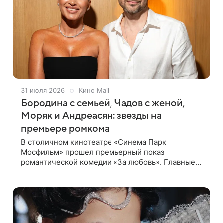
31 июля 2026
Кино Mail
Бородина с семьей, Чадов с женой,
Моряк и Андреасян: звезды на
премьере ромкома
В столичном кинотеатре «Синема Парк
Мосфильм» прошел премьерный показ
романтической комедии «За любовь». Главные
роли в картине исполнили Ксения Бородина и
Алексей Чадов — они перевоплотились в
супружескую