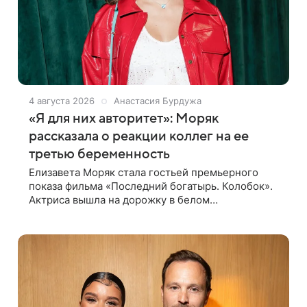
4 августа 2026
Анастасия Бурдужа
«Я для них авторитет»: Моряк
рассказала о реакции коллег на ее
третью беременность
Елизавета Моряк стала гостьей премьерного
показа фильма «Последний богатырь. Колобок».
Актриса вышла на дорожку в белом
полупрозрачном платье, которое подчеркнуло ее
округлившийся живот. Звезда фильма «Сказки о