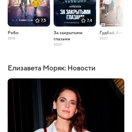
7,5
7,4
Робо
За закрытыми
Гудбай, Амери
2019
2020
глазами
2022
Елизавета Моряк: Новости