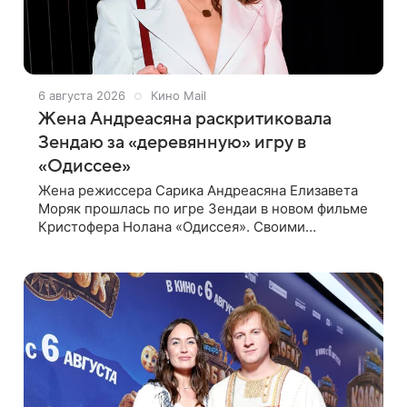
6 августа 2026
Кино Mail
Жена Андреасяна раскритиковала
Зендаю за «деревянную» игру в
«Одиссее»
Жена режиссера Сарика Андреасяна Елизавета
Моряк прошлась по игре Зендаи в новом фильме
Кристофера Нолана «Одиссея». Своими
впечатлениями она поделилась в соцсети,
записав шуточный ролик, где спародировала