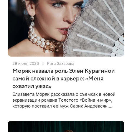
29 июля 2026
Рита Захарова
Моряк назвала роль Элен Курагиной
самой сложной в карьере: «Меня
охватил ужас»
Елизавета Моряк рассказала о съемках в новой
экранизации романа Толстого «Война и мир»,
которую поставил ее муж Сарик Андреасян.
Актриса, сыгравшая в фильме роль Элен
Курагиной, призналась в своем блоге, что