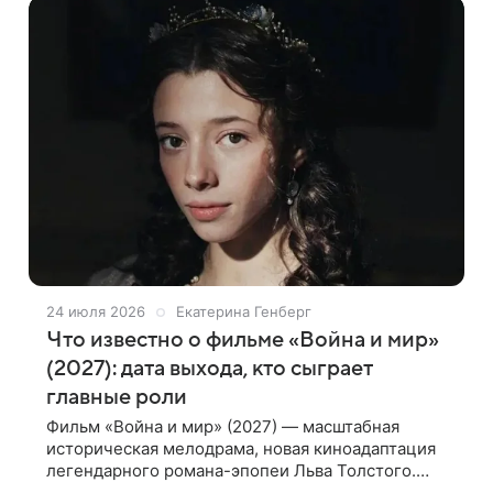
24 июля 2026
Екатерина Генберг
Что известно о фильме «Война и мир»
(2027): дата выхода, кто сыграет
главные роли
Фильм «Война и мир» (2027) — масштабная
историческая мелодрама, новая киноадаптация
легендарного романа-эпопеи Льва Толстого.
Режиссером картины выступил Сарик