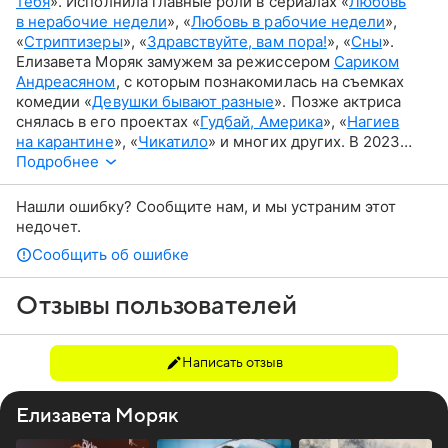
тебя
». Исполнила главные роли в сериалах «
Любовь
в нерабочие недели
», «
Любовь в рабочие недели
»,
«
Стриптизеры
», «
Здравствуйте, вам пора!
», «
Сны
».
Елизавета Моряк замужем за режиссером
Сариком
Андреасяном
, с которым познакомилась на съемках
комедии «
Девушки бывают разные
». Позже актриса
снялась в его проектах «
Гудбай, Америка
», «
Нагиев
на карантине
», «
Чикатило
» и многих других. В 2023
году у супругов родилась дочь Элизабет.
Подробнее
Нашли ошибку? Сообщите нам, и мы устраним этот
недочет.
Сообщить об ошибке
Отзывы пользователей
Написать отзыв
Елизавета Моряк