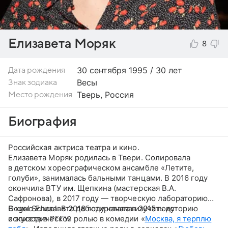
Елизавета Моряк
8
30 сентября
1995 / 30 лет
Дата рождения
Весы
Знак зодиака
Тверь, Россия
Место рождения
Биография
Российская актриса театра и кино.
Елизавета Моряк родилась в Твери. Солировала
в детском хореографическом ансамбле «Летите,
голуби», занималась бальными танцами. В 2016 году
окончила ВТУ им. Щепкина (мастерская В.А.
Сафронова), в 2017 году — творческую лабораторию
Gogol School. В 2018 году начала изучать историю
В кино Елизавета дебютировала в 2015 году
искусств в РГГУ.
с эпизодической ролью в комедии «
Москва, я терплю