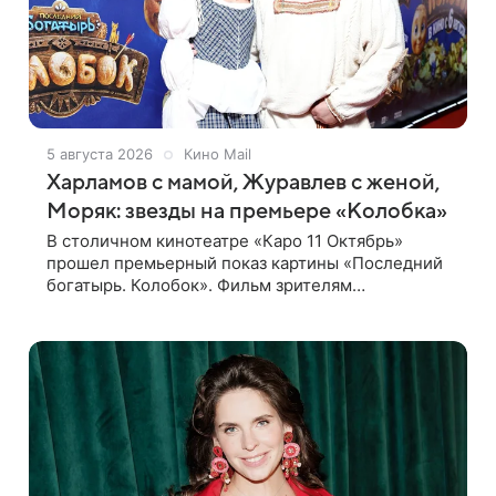
5 августа 2026
Кино Mail
Харламов с мамой, Журавлев с женой,
Моряк: звезды на премьере «Колобка»
В столичном кинотеатре «Каро 11 Октябрь»
прошел премьерный показ картины «Последний
богатырь. Колобок». Фильм зрителям
представили режиссер Антон Маслов, а также
актеры Гарик Харламов, Дмитрий Журавлев,
Мила