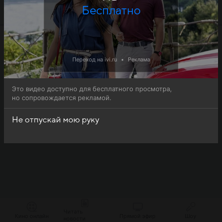
руку (Elimi birakma) доступна для бесплатного онлайн-
Бесплатно
просмотра.
Переход на ivi.ru
•
Реклама
Это видео доступно для бесплатного просмотра,
но сопровождается рекламой.
Не отпускай мою руку
Читать
Кино онлайн
Прямой эфир
Шоу
новости