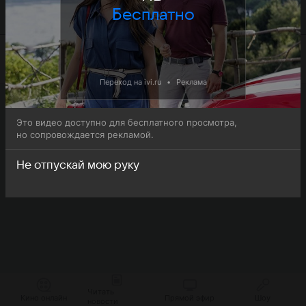
руку (Elimi birakma) доступна для бесплатного онлайн-
Бесплатно
просмотра.
Переход на ivi.ru
•
Реклама
Это видео доступно для бесплатного просмотра,
но сопровождается рекламой.
Не отпускай мою руку
Читать
Кино онлайн
Прямой эфир
Шоу
новости