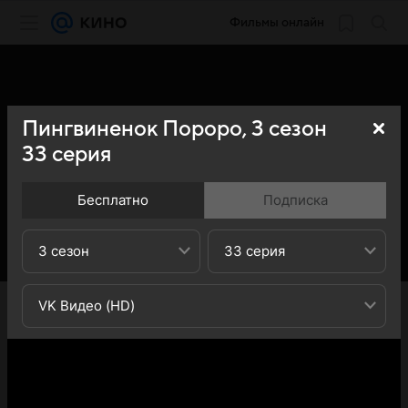
Фильмы онлайн
Пингвиненок Пороро,
3
сезон
33
серия
Бесплатно
Подписка
3 сезон
33 серия
«Кино Mail» представляет вашему вниманию 33-ю
VK Видео (HD)
серию 3-го сезона сериала Пингвиненок Пороро
(Pororo the Little Penguin): вы можете ознакомиться с
кратким содержанием 33-й серии 3-ого сезона
телесериала Пингвиненок Пороро (Pororo the Little
Penguin) - обратите внимание, что 33-я серия 3-го