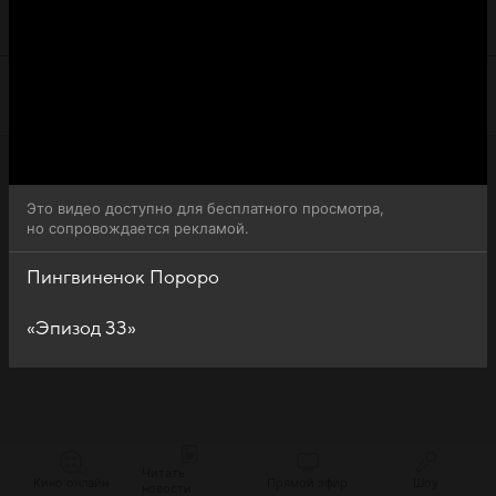
сезона сериала Пингвиненок Пороро (Pororo the Little
Penguin) доступна для бесплатного онлайн-просмотра.
Это видео доступно для бесплатного просмотра,
но сопровождается рекламой.
Пингвиненок Пороро
«Эпизод 33»
Читать
Кино онлайн
Прямой эфир
Шоу
новости