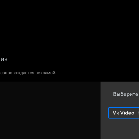
Телепрограмма
Звезды
рия
о сопровождается рекламой.
Выберите
Vk Video