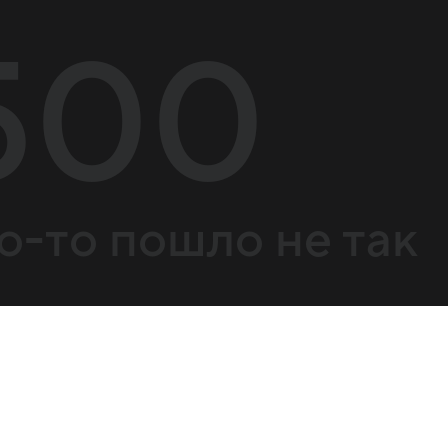
500
о-то пошло не так