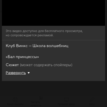
Винкс — Школа волшебниц (Winx Club) доступна для
бесплатного онлайн-просмотра.
Это видео доступно для бесплатного просмотра,
но сопровождается рекламой.
Клуб Винкс — Школа волшебниц
«Бал принцессы»
(может содержать спойлеры)
Сюжет
Развернуть
Читать
Кино онлайн
Прямой эфир
Шоу
новости