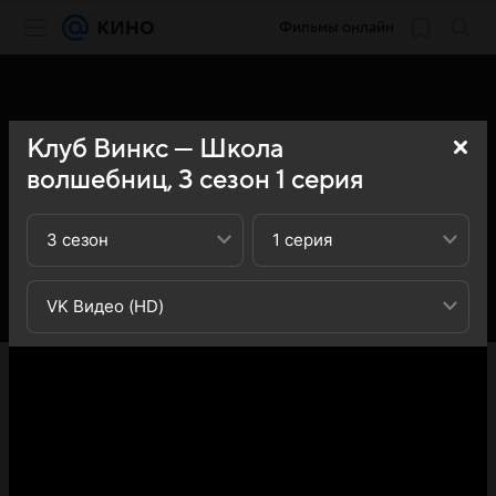
Фильмы онлайн
Клуб Винкс — Школа
волшебниц,
3
сезон
1
серия
3 сезон
1 серия
VK Видео (HD)
«Кино Mail» представляет вашему вниманию 1-ю серию
3-го сезона сериала Клуб Винкс — Школа волшебниц
(Winx Club): вы можете ознакомиться с кратким
содержанием 1-й серии 3-ого сезона телесериала Клуб
Винкс — Школа волшебниц (Winx Club) - обратите
внимание, что 1-я серия 3-го сезона сериала Клуб