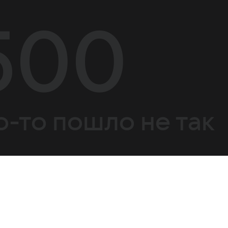
500
о-то пошло не так