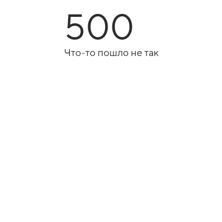
500
Что-то пошло не так