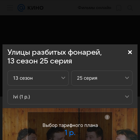
Фильмы онлайн
Улицы разбитых фонарей,
13
сезон
25
серия
13 сезон
25 серия
Ivi (1 р.)
«Кино Mail» представляет вашему вниманию 25-ю
серию 13-го сезона сериала Улицы разбитых фонарей:
вы можете ознакомиться с кратким содержанием 25-й
серии 13-ого сезона телесериала Улицы разбитых
Выбор тарифного плана
фонарей - обратите внимание, что 25-я серия 13-го
1 р.
сезона сериала Улицы разбитых фонарей доступна для