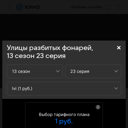
Фильмы онлайн
Улицы разбитых фонарей,
13
сезон
23
серия
13 сезон
23 серия
Ivi (1 руб.)
«Кино Mail» представляет вашему вниманию 23-ю
серию 13-го сезона сериала Улицы разбитых фонарей:
вы можете ознакомиться с кратким содержанием 23-й
серии 13-ого сезона телесериала Улицы разбитых
Выбор тарифного плана
фонарей - обратите внимание, что 23-я серия 13-го
1 руб.
сезона сериала Улицы разбитых фонарей доступна для