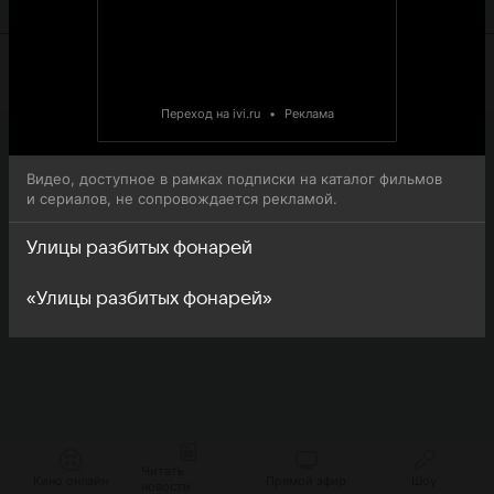
онлайн-просмотра.
Переход на ivi.ru
•
Реклама
Видео, доступное в рамках подписки на каталог фильмов
и сериалов, не сопровождается рекламой.
Улицы разбитых фонарей
«Улицы разбитых фонарей»
Читать
Кино онлайн
Прямой эфир
Шоу
новости