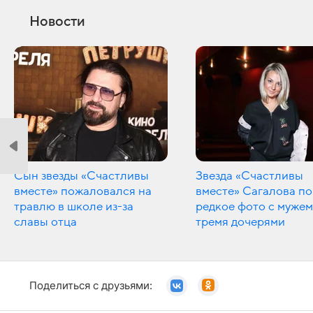
Новости
Сын звезды «Счастливы
Звезда «Счастливы
вместе» пожаловался на
вместе» Сагалова по
травлю в школе из-за
редкое фото с мужем
славы отца
тремя дочерями
Поделиться с друзьями: