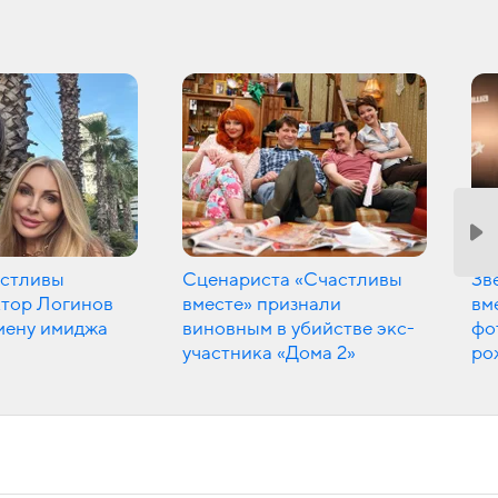
астливы
Сценариста «Счастливы
Зв
ктор Логинов
вместе» признали
вм
мену имиджа
виновным в убийстве экс-
фо
участника «Дома 2»
ро