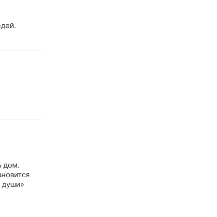
едей.
ь дом.
ановится
т души»