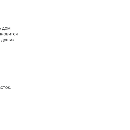
ь дом.
ановится
т души»
сток.