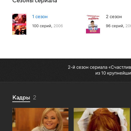
Сезоны сериала
1 сезон
2 сезон
100 серий,
2006
96 серий,
20
2-й сезон сериала «Счастли
из 10 крупнейши
Кадры
2