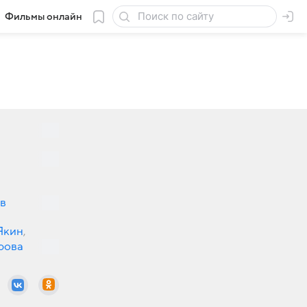
Фильмы онлайн
в
Якин
,
рова