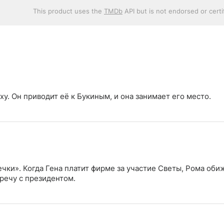
This product uses the
TMDb
API but is not endorsed or cert
у. Он приводит её к Букиным, и она занимает его место.
ечки». Когда Гена платит фирме за участие Светы, Рома оби
тречу с президентом.