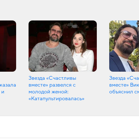
Звезда «Счастливы
Звезда «Сч
казала
вместе» развелся с
вместе» Ви
 и
молодой женой:
объяснил с
«Катапультировалась»