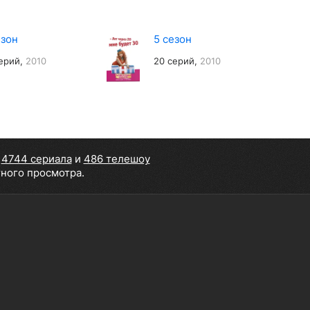
езон
5 сезон
ерий,
2010
20 серий,
2010
,
4744 сериала
и
486 телешоу
тного просмотра.