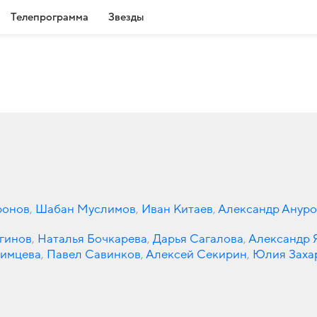
Телепрограмма
Звезды
ронов
,
Шабан Муслимов
,
Иван Китаев
,
Александр Ануро
гинов
,
Наталья Бочкарева
,
Дарья Сагалова
,
Александр 
фимцева
,
Павел Савинков
,
Алексей Секирин
,
Юлия Заха