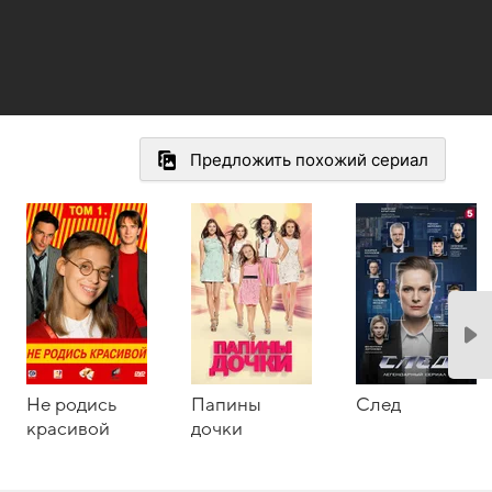
Предложить похожий сериал
Не родись
Папины
След
красивой
дочки