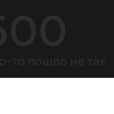
500
о-то пошло не так