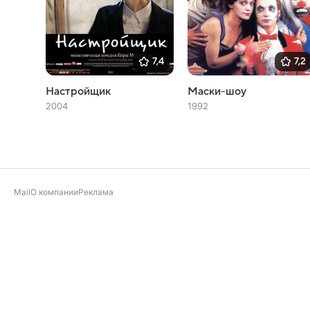
7,4
7,2
Настройщик
Маски-шоу
2004
1992
Mail
О компании
Реклама