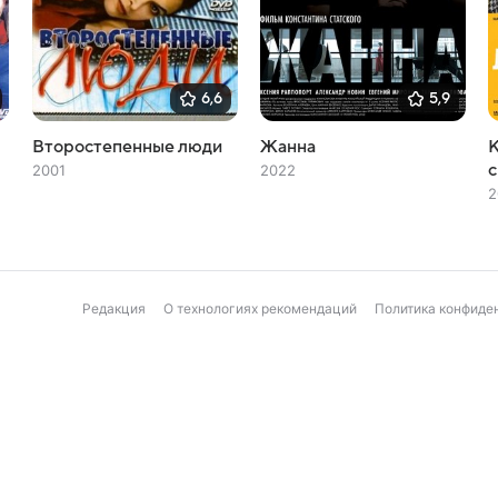
6,6
5,9
Второстепенные люди
Жанна
с
2001
2022
2
Редакция
О технологиях рекомендаций
Политика конфиде