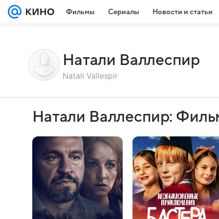
Фильмы
Сериалы
Новости и статьи
Натали Валлеспир
Natali Vallespir
Натали Валлеспир: Филь