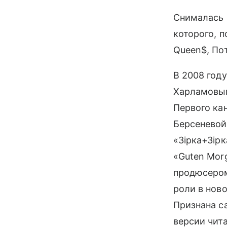
Снималась в
которого, п
Queen$, Пот
В 2008 году
Харламовым
Первого кан
Берсеневой
«Зірка+Зір
«Guten Mor
продюсером
роли в нов
Признана с
версии чита