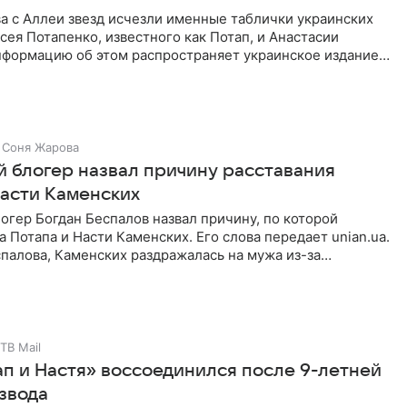
а с Аллеи звезд исчезли именные таблички украинских
сея Потапенко, известного как Потап, и Анастасии
нформацию об этом распространяет украинское издание
Потап
Соня Жарова
й блогер назвал причину расставания
Насти Каменских
огер Богдан Беспалов назвал причину, по которой
а Потапа и Насти Каменских. Его слова передает unian.ua.
палова, Каменских раздражалась на мужа из-за
ТВ Mail
ап и Настя» воссоединился после 9-летней
звода