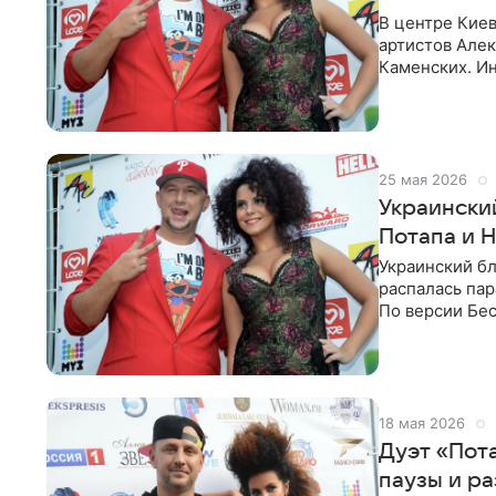
В центре Киев
артистов Алек
Каменских. И
«Страна.ua». 
25 мая 2026
Украински
Потапа и 
Украинский бл
распалась пар
По версии Бес
финансовых
18 мая 2026
Дуэт «Пот
паузы и ра