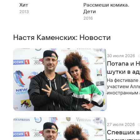
Хит
Рассмеши комика.
Дети
2013
2016
Настя Каменских: Новости
30 июля 2026
Потапа и 
шутки в ад
На фестивале
участием Аллы
иностранным 
Потапа (Алекс
27 июля 2026
Спевших в