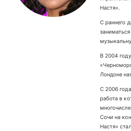
Настя».
С раннего 
заниматься
музыкальну
В 2004 год
«Черноморс
Лондоне на
С 2006 года
работа в к
многочисле
Сочи на кон
Настя» ста