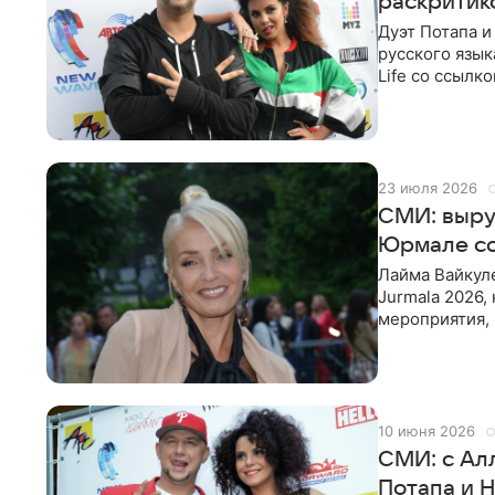
раскритик
Дуэт Потапа и
русского язык
Life со ссылк
Потап и Настя
23 июля 2026
СМИ: выру
Юрмале со
Лайма Вайкул
Jurmala 2026,
мероприятия, 
сообщает
10 июня 2026
СМИ: с Ал
Потапа и 