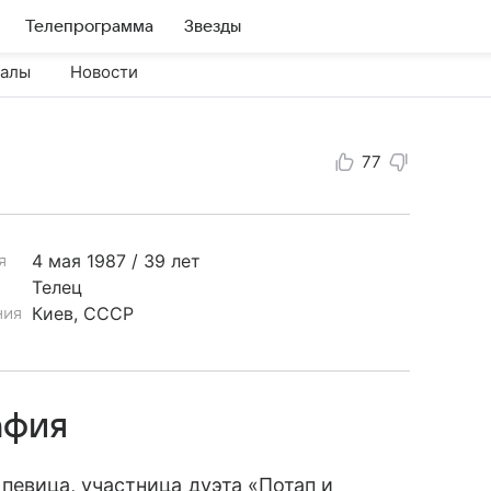
Телепрограмма
Звезды
иалы
Новости
77
4 мая
1987 / 39 лет
я
Телец
Киев, СССР
ния
афия
певица, участница дуэта «Потап и