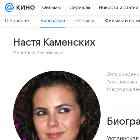
Фильмы
Сериалы
Новости и статьи
О персоне
Биография
Отзывы
Фильмы и сер
Настя Каменских
Анастасія Каменських
Дата рождени
Знак зодиака
Место рожде
Биогр
Украинская 