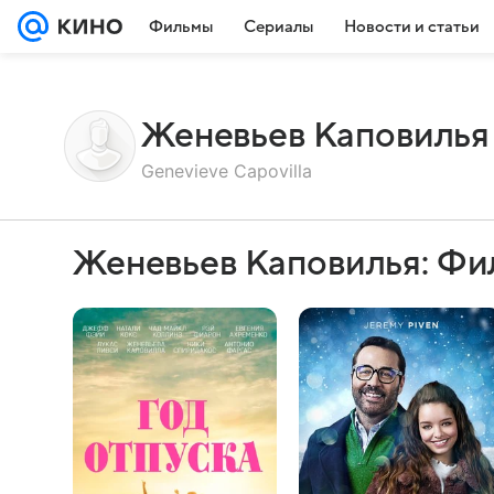
Фильмы
Сериалы
Новости и статьи
Женевьев Каповилья
Genevieve Capovilla
Женевьев Каповилья: Фи