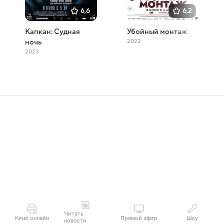
6,6
6,2
Капкан: Судная
Убойный монтаж
2022
ночь
2023
Читать
Кино онлайн
Прямой эфир
Шоу
новости