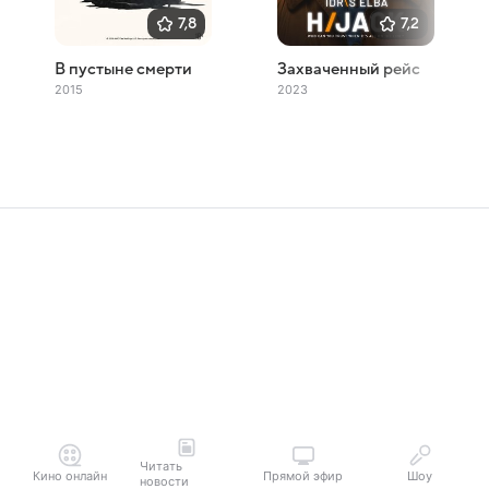
7,8
7,2
В пустыне смерти
Захваченный рейс
2015
2023
Читать
Кино онлайн
Прямой эфир
Шоу
новости