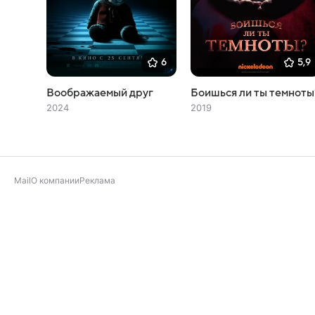
6
5,9
Воображаемый друг
Боишься ли ты темноты
2024
2019
Mail
О компании
Реклама