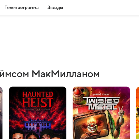
Телепрограмма
Звезды
еймсом МакМилланом