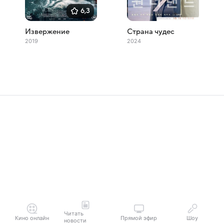
6,3
Извержение
Страна чудес
2019
2024
Читать
Кино онлайн
Прямой эфир
Шоу
новости