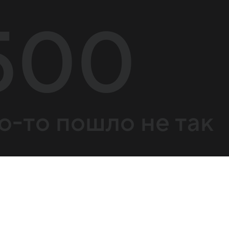
500
о-то пошло не так